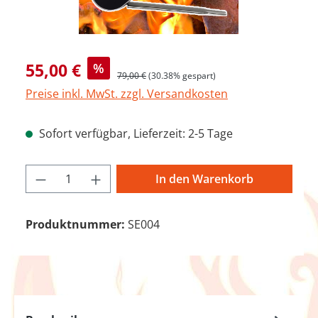
Verkaufspreis:
55,00 €
%
Regulärer Preis:
79,00 €
(30.38% gespart)
Preise inkl. MwSt. zzgl. Versandkosten
Sofort verfügbar, Lieferzeit: 2-5 Tage
Produkt Anzahl: Gib den gewünschten We
In den Warenkorb
Produktnummer:
SE004