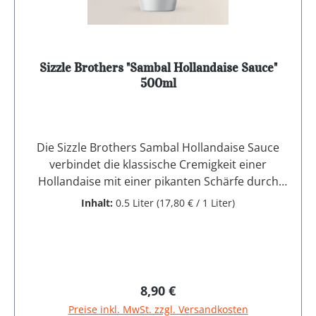
kcal/2054kJFett44,0g- davon gesättigte
Fettsäuren3,9gKohlenhydrate22,5g- davon
Zucker20,1gEiweiß1,5gSalz1,4g Die Sauce ist in
der Regel mindestens 9 Monate haltbar. Sie sollte
Sizzle Brothers "Sambal Hollandaise Sauce"
nach dem Öffnen im Kühlschrank aufbewahrt
500ml
werden. HERSTELLERINFORMATIONEN
SizzleBrothers GmbH Langer Acker 21 30900
Wedemark Deutschland
Die Sizzle Brothers Sambal Hollandaise Sauce
verbindet die klassische Cremigkeit einer
Hollandaise mit einer pikanten Schärfe durch
Sambal. Die Sauce eignet sich hervorragend als
Inhalt:
0.5 Liter
(17,80 € / 1 Liter)
würzige Beigabe zu gegrilltem Fleisch, Fisch oder
Gemüse. Sie kann sowohl kalt als Dip als auch
warm als Sauce zum Überziehen von Grillgut
verwendet werden.
Produkteigenschaften:Würzige Hollandaise-
Regulärer Preis:
8,90 €
Sauce mit feuriger Sambal-NoteVielseitig
Preise inkl. MwSt. zzgl. Versandkosten