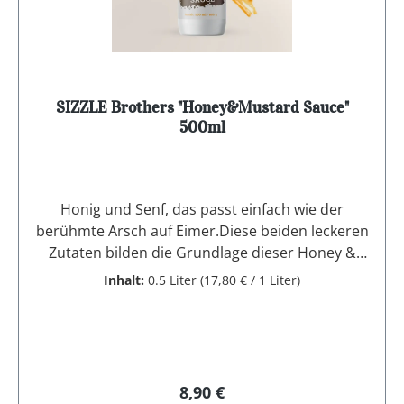
SIZZLE Brothers "Honey&Mustard Sauce"
500ml
Honig und Senf, das passt einfach wie der
berühmte Arsch auf Eimer.Diese beiden leckeren
Zutaten bilden die Grundlage dieser Honey &
Mustard Sauce. Sie ergänzt nicht nur unser
Inhalt:
0.5 Liter
(17,80 € / 1 Liter)
Sortiment perfekt, sondern wird auch dein neuer
Begleiter beim Grillen. Ob als Dip, Sauce oder
sogar als Dressing – mit der Honey & Mustard
Sauce wirst du viele Möglichkeiten haben,
versprochen! Diese leckere Honig-Senf-Sauce
Regulärer Preis:
8,90 €
überzeugt durch einen fruchtig-süßen