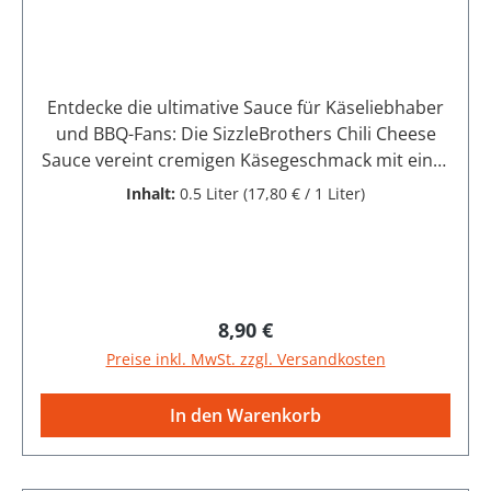
Wedemark Deutschland
Entdecke die ultimative Sauce für Käseliebhaber
und BBQ-Fans: Die SizzleBrothers Chili Cheese
Sauce vereint cremigen Käsegeschmack mit einer
feinen, angenehmen Schärfe durch echte
Inhalt:
0.5 Liter
(17,80 € / 1 Liter)
Jalapeños. Ob auf dem Burger, zu Pommes, als
Dip für Nachos oder zum Verfeinern deiner
Gerichte. Diese Sauce sorgt für den perfekten
Streetfood-Moment zu Hause. Zutaten: Wasser,
Rapsöl, Schmelzkäsezubereitung 10,0 % (KÄSE,
Regulärer Preis:
8,90 €
Wasser, BUTTER, SÜSSMOLKENPULVER,
Preise inkl. MwSt. zzgl. Versandkosten
Schmelzsalz: Natriumcitrate, Speisesalz,
Farbstoff: Carotin), Käsepulver 6,0 % (KÄSE,
In den Warenkorb
Schmelzsalz:
Natriumphosphate), FRISCHKÄSE 5,0 %, Zucker,
Branntweinessig, Gewürze (Paprika, Jalapeños),