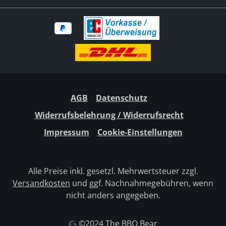
Apfelmark, Speisesalz, Gewürze,
Verdickungsmittel: Xanthan, Karamell,
Konservierungsstoff: Kaliumsorbat,
GewürzextrakteNährwerte pro
100gBrennwert179 kcal / 761 kJFett0,1g-davon
gesättigte Fettsäuren0,1gKohlenhydrate42,1g-
davon
Zucker38,9gEiweiß1,0gFett1,6gHERSTELLERINFOR
AGB
Datenschutz
MATIONEN SizzleBrothers GmbH Langer Acker 21
Widerrufsbelehrung / Widerrufsrecht
30900 Wedemark Deutschland
Impressum
Cookie-Einstellungen
Alle Preise inkl. gesetzl. Mehrwertsteuer zzgl.
Versandkosten
und ggf. Nachnahmegebühren, wenn
nicht anders angegeben.
©2024 The BBQ Bear