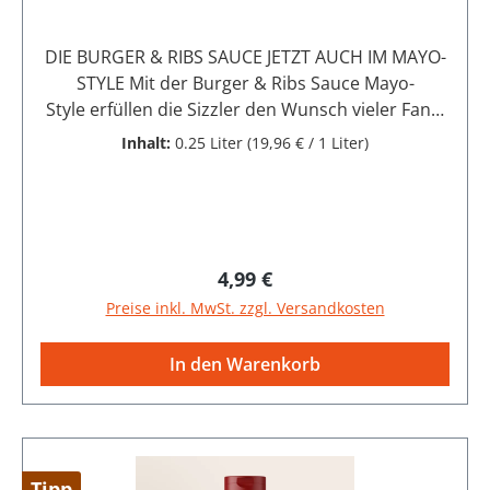
2130900 WedemarkDeutschland
DIE BURGER & RIBS SAUCE JETZT AUCH IM MAYO-
STYLE Mit der Burger & Ribs Sauce Mayo-
Style erfüllen die Sizzler den Wunsch vieler Fans,
die sich deren beliebte BBQ-Sauce in
Inhalt:
0.25 Liter
(19,96 € / 1 Liter)
einer cremigeren, milderen Variante gewünscht
haben – ohne auf den
unverwechselbaren SizzleBrothers-
Geschmack verzichten zu müssen. Die Sauce
verbindet die rauchig-süß-würzige Note unserer
Regulärer Preis:
4,99 €
Original Burger & Ribs BBQ-Sauce mit der sanften
Preise inkl. MwSt. zzgl. Versandkosten
Cremigkeit einer Mayonnaise. Dadurch eignet sie
sich nicht nur für deftige Burger und Rippchen,
In den Warenkorb
sondern auch als vielseitiger Dip für Pommes,
Chicken Nuggets oder Gemüse. Gemacht ist sie
für alle, die beim BBQ den vollen Geschmack
lieben, aber zusätzlich eine sämige, runde
Textur schätzen. Ob beim Grillabend mit
Tipp