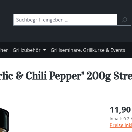
cher
Grillzubehör
Grillseminare, Grillkurse & Events
ic & Chili Pepper" 200g Str
Regulärer 
11,90
Inhalt:
0.2
Preise ink