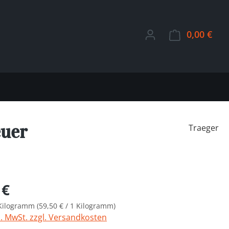
0,00 €
Ware
euer
Traeger
Preis:
 €
 Kilogramm
(59,50 € / 1 Kilogramm)
l. MwSt. zzgl. Versandkosten