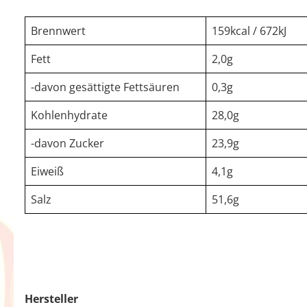
Brennwert
159kcal / 672kJ
Fett
2,0g
-davon gesättigte Fettsäuren
0,3g
Kohlenhydrate
28,0g
-davon Zucker
23,9g
Eiweiß
4,1g
Salz
51,6g
Hersteller