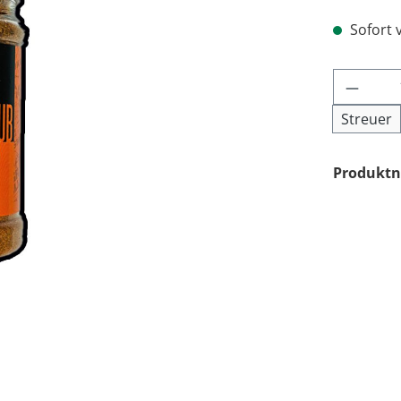
Sofort v
Produk
Streuer
Produkt