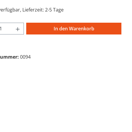
erfügbar, Lieferzeit: 2-5 Tage
t Anzahl: Gib den gewünschten Wert ein 
In den Warenkorb
nummer:
0094