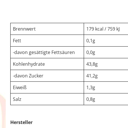
Brennwert
179 kcal / 759 kJ
Fett
0,1g
-davon gesättigte Fettsäuren
0,0g
Kohlenhydrate
43,8g
-davon Zucker
41,2g
Eiweiß
1,3g
Salz
0,8g
Hersteller