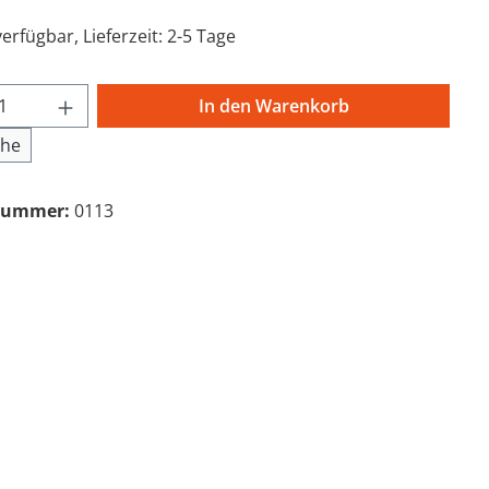
erfügbar, Lieferzeit: 2-5 Tage
t Anzahl: Gib den gewünschten Wert ein 
In den Warenkorb
che
nummer:
0113