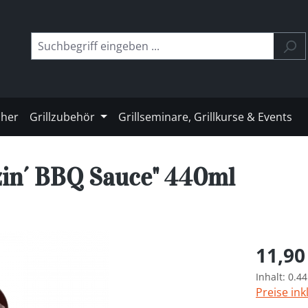
cher
Grillzubehör
Grillseminare, Grillkurse & Events
in´ BBQ Sauce" 440ml
Regulärer 
11,90
Inhalt:
0.44
Preise ink