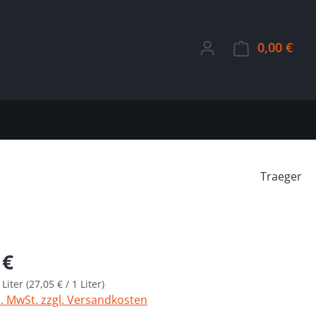
0,00 €
Ware
Traeger
Preis:
 €
 Liter
(27,05 € / 1 Liter)
l. MwSt. zzgl. Versandkosten