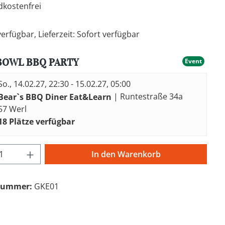
kostenfrei
erfügbar, Lieferzeit: Sofort verfügbar
BOWL BBQ PARTY
Event
So., 14.02.27, 22:30 - 15.02.27, 05:00
Bear`s BBQ Diner Eat&Learn
| Runtestraße 34a
57 Werl
18 Plätze verfügbar
t Anzahl: Gib den gewünschten Wert ein 
In den Warenkorb
nummer:
GKE01