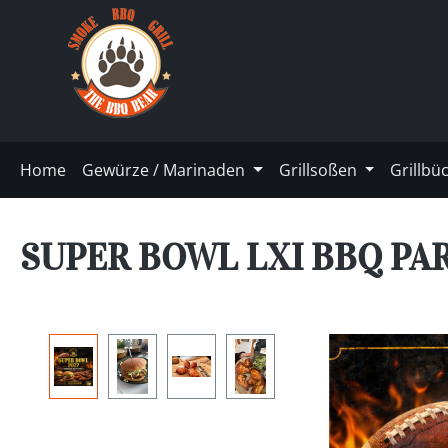
m Hauptinhalt springen
Zur Suche springen
Zur Hauptnavigation springen
Home
Gewürze / Marinaden
Grillsoßen
Grillbü
SUPER BOWL LXI BBQ PA
Bildergalerie überspringen