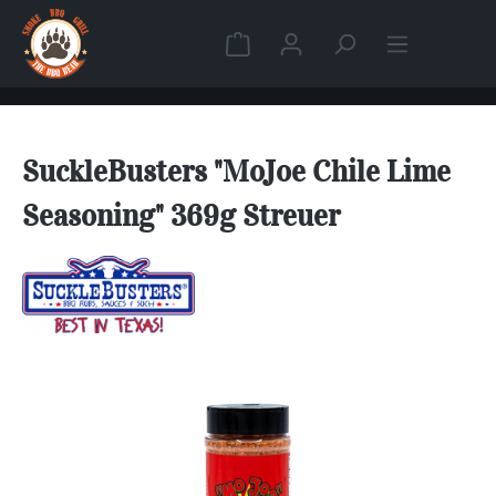
Zum Hauptinhalt springen
Warenkorb enthält 0 Position
SuckleBusters "MoJoe Chile Lime
Seasoning" 369g Streuer
Bildergalerie überspringen