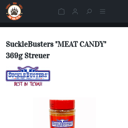
Zum Hauptinhalt springen
Warenkorb enthält 0 Position
SuckleBusters "MEAT CANDY"
369g Streuer
Bildergalerie überspringen