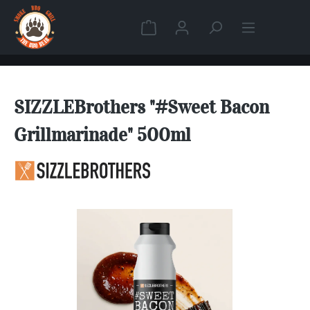
Zum Hauptinhalt springen
Warenkorb enthält 0 Position
SIZZLEBrothers "#Sweet Bacon
Grillmarinade" 500ml
Bildergalerie überspringen