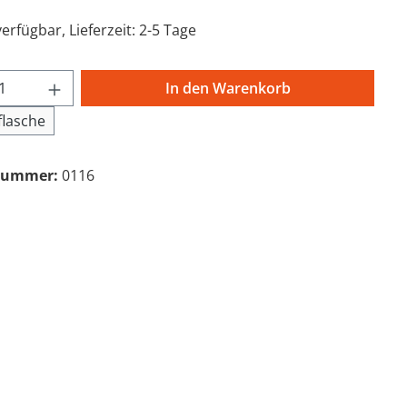
erfügbar, Lieferzeit: 2-5 Tage
t Anzahl: Gib den gewünschten Wert ein 
In den Warenkorb
lasche
nummer:
0116