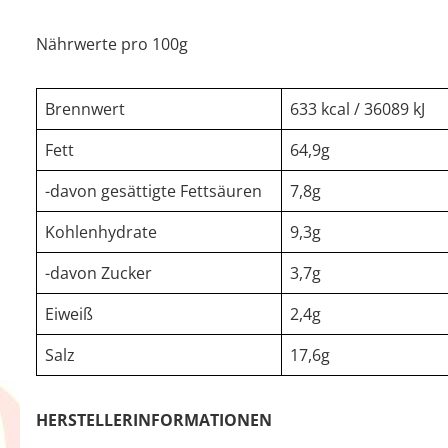
Nährwerte pro 100g
Brennwert
633 kcal / 36089 kJ
Fett
64,9g
-davon gesättigte Fettsäuren
7,8g
Kohlenhydrate
9,3g
-davon Zucker
3,7g
Eiweiß
2,4g
Salz
17,6g
HERSTELLERINFORMATIONEN