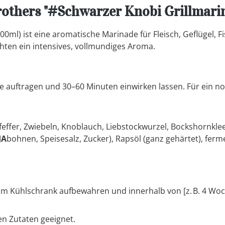
others "#Schwarzer Knobi Grillmari
500ml) ist eine aromatische Marinade für Fleisch, Geflügel
hten ein intensives, vollmundiges Aroma.
e auftragen und 30–60 Minuten einwirken lassen. Für ein n
effer, Zwiebeln, Knoblauch, Liebstockwurzel, Bockshornkle
JA
bohnen, Speisesalz, Zucker),
Rapsöl (ganz gehärtet),
ferme
m Kühlschrank aufbewahren und innerhalb von [z. B. 4 Wo
en Zutaten geeignet.