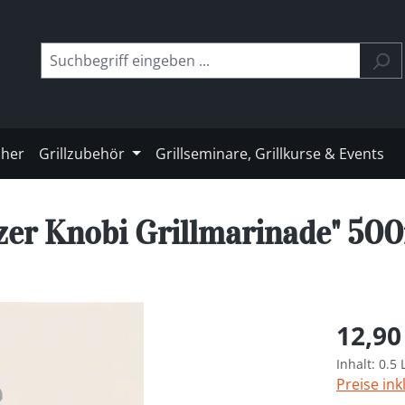
cher
Grillzubehör
Grillseminare, Grillkurse & Events
er Knobi Grillmarinade" 50
Regulärer 
12,90
Inhalt:
0.5 
Preise ink