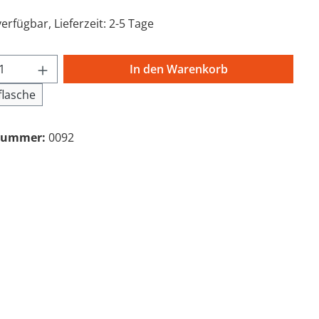
erfügbar, Lieferzeit: 2-5 Tage
t Anzahl: Gib den gewünschten Wert ein 
In den Warenkorb
lasche
nummer:
0092