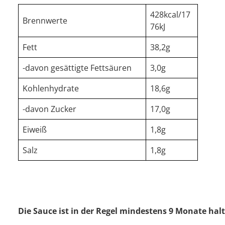
428kcal/17
Brennwerte
76kJ
Fett
38,2g
-davon gesättigte Fettsäuren
3,0g
Kohlenhydrate
18,6g
-davon Zucker
17,0g
Eiweiß
1,8g
Salz
1,8g
Die Sauce ist in der Regel mindestens 9 Monate ha