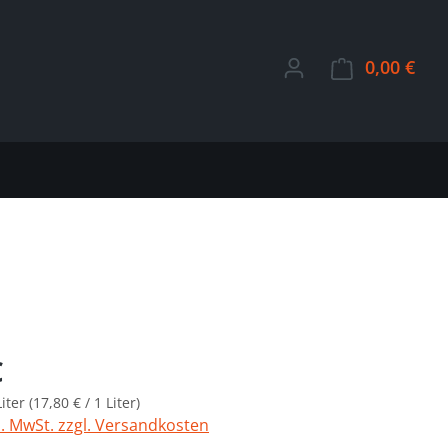
0,00 €
Ware
Preis:
€
Liter
(17,80 € / 1 Liter)
l. MwSt. zzgl. Versandkosten