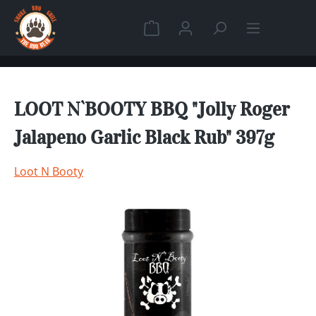
Zum Hauptinhalt springen
Warenkorb enthält 0 Position
LOOT N`BOOTY BBQ "Jolly Roger
Jalapeno Garlic Black Rub" 397g
Loot N Booty
Bildergalerie überspringen