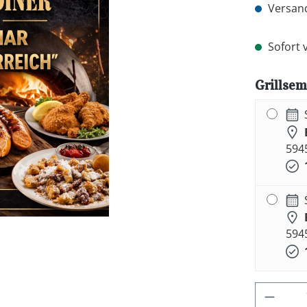
Versand
Sofort v
Grillsemi
594
594
Produk