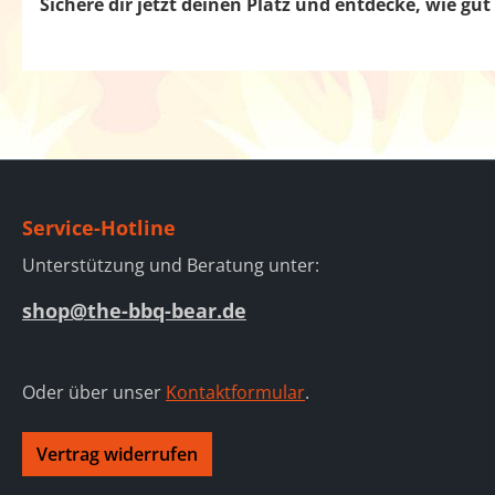
Sichere dir jetzt deinen Platz und entdecke, wie gu
Service-Hotline
Unterstützung und Beratung unter:
shop@the-bbq-bear.de
Oder über unser
Kontaktformular
.
Vertrag widerrufen