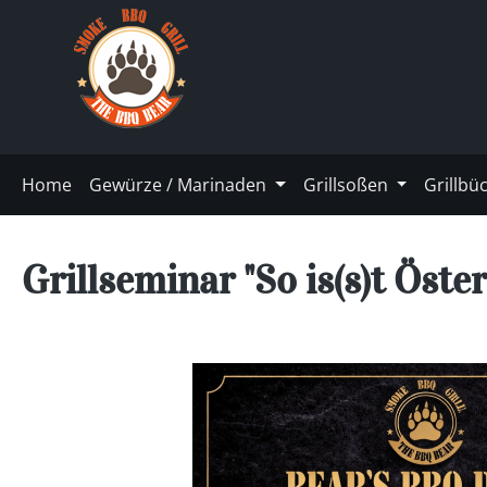
m Hauptinhalt springen
Zur Suche springen
Zur Hauptnavigation springen
Home
Gewürze / Marinaden
Grillsoßen
Grillbü
Grillseminar "So is(s)t Öste
Bildergalerie überspringen