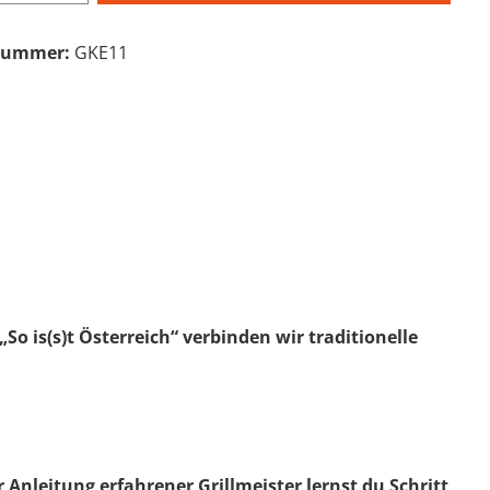
nummer:
GKE11
So is(s)t Österreich“ verbinden wir traditionelle
Anleitung erfahrener Grillmeister lernst du Schritt