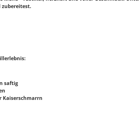
l zubereitest.
llerlebnis:
 saftig
gen
r Kaiserschmarrn