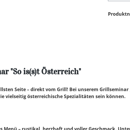
Produkt
r "So is(s)t Österreich"
lsten Seite – direkt vom Grill! Bei unserem Grillseminar „
e vielseitig österreichische Spezialitäten sein können.
 Menü – rustikal, herzhaft und voller Geschmack. Unter 