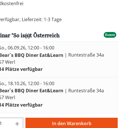
kostenfrei
erfügbar, Lieferzeit: 1-3 Tage
nar "So is(s)t Österreich
Event
So., 06.09.26, 12:00 - 16:00
Bear`s BBQ Diner Eat&Learn
| Runtestraße 34a
57 Werl
14 Plätze verfügbar
So., 18.10.26, 12:00 - 16:00
Bear`s BBQ Diner Eat&Learn
| Runtestraße 34a
57 Werl
14 Plätze verfügbar
t Anzahl: Gib den gewünschten Wert ein 
In den Warenkorb