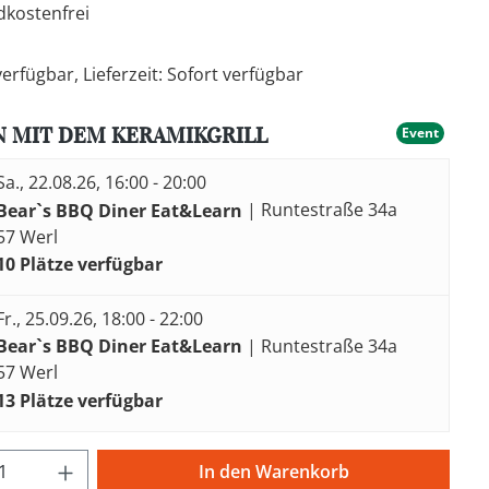
kostenfrei
erfügbar, Lieferzeit: Sofort verfügbar
N MIT DEM KERAMIKGRILL
Event
Sa., 22.08.26, 16:00 - 20:00
Bear`s BBQ Diner Eat&Learn
| Runtestraße 34a
57 Werl
10 Plätze verfügbar
Fr., 25.09.26, 18:00 - 22:00
Bear`s BBQ Diner Eat&Learn
| Runtestraße 34a
57 Werl
13 Plätze verfügbar
t Anzahl: Gib den gewünschten Wert ein 
In den Warenkorb