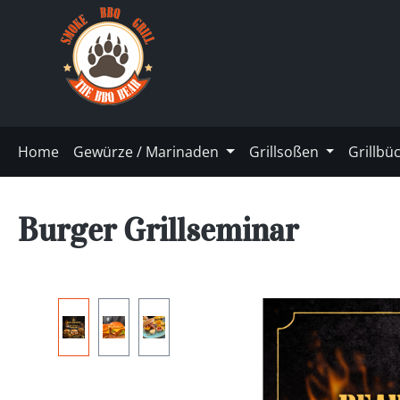
m Hauptinhalt springen
Zur Suche springen
Zur Hauptnavigation springen
Home
Gewürze / Marinaden
Grillsoßen
Grillbü
Burger Grillseminar
Bildergalerie überspringen