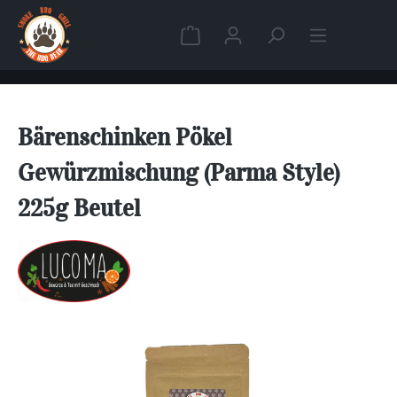
Zum Hauptinhalt springen
Warenkorb enthält 0 Position
Bärenschinken Pökel
Gewürzmischung (Parma Style)
225g Beutel
Bildergalerie überspringen