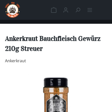
Zum Hauptinhalt springen
Warenkorb enthält 0 Position
Ankerkraut Bauchfleisch Gewürz
210g Streuer
Ankerkraut
Bildergalerie überspringen