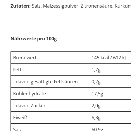
Zutaten:
Salz, Malzessigpulver, Zitronensäure, Kurku
Nährwerte pro 100g
Brennwert
145 kcal / 612 kJ
Fett
1,7g
- davon gesättigte Fettsäuren
0,2g
Kohlenhydrate
17,5g
- davon Zucker
2,0g
Eiweiß
6,3g
Salz
60,9g