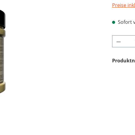
Preise ink
Sofort v
Produk
Produkt