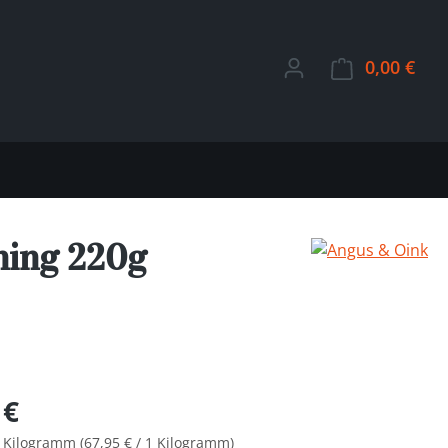
0,00 €
Ware
ning 220g
Preis:
 €
2 Kilogramm
(67,95 € / 1 Kilogramm)