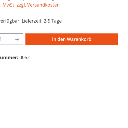
l. MwSt. zzgl. Versandkosten
erfügbar, Lieferzeit: 2-5 Tage
t Anzahl: Gib den gewünschten Wert ein 
In den Warenkorb
nummer:
0052